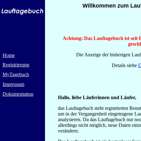
Willkommen zum Lauft
Achtung: Das Lauftagebuch ist seit 
geschl
Die Anzeige der bisherigen Laufe
Home
Registrierung
Details siehe
D
MyTagebuch
Impressum
Dokumentation
Hallo, liebe Läuferinnen und Läufer,
das Lauftagebuch steht registrierten Ben
um in der Vergangenheit eingetragene La
analysieren. Da das Lauftagebuch nur noch
allerdings nicht möglich, neue Daten ein
verändern.